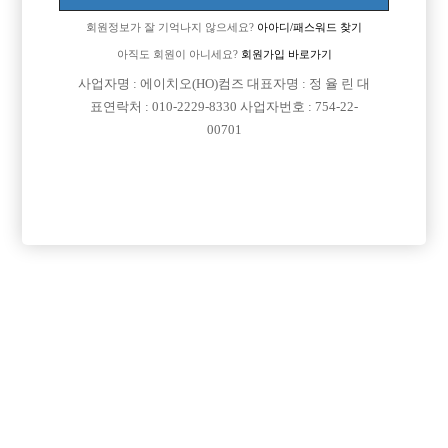
회원정보가 잘 기억나지 않으세요?
아아디/패스워드 찾기
아직도 회원이 아니세요?
회원가입 바로가기
사업자명 : 에이치오(HO)컴즈 대표자명 : 정 율 린 대
표연락처 : 010-2229-8330 사업자번호 : 754-22-
00701
프리미엄 광고
VIP 구인정보
경기-파주시
경기-안산시
경기-부천시