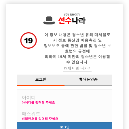

전체 구인정보
중빠 구인정보
아빠방 구인정보
웨이터 구인정보
이력서등록
이력서정보
커뮤니티
광고안내
이 정보 내용은 청소년 유해 매체물로
서 정보 통신망 이용촉진 및
정보보호 등에 관한 법률 및 청소년 보
호법의 규정에
의하여 19세 미만의 청소년은 이용할
수 없습니다.
19세 미만 나가기
로그인
휴대폰인증
아이디를 입력해 주세요
비밀번호를 입력해 주세요
로그인