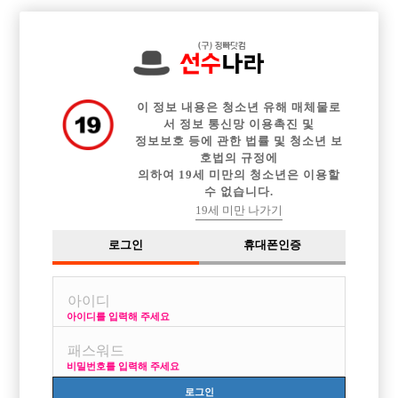

전체 구인정보
중빠 구인정보
아빠방 구인정보
웨이터 구인정보
이력서등록
이력서정보
커뮤니티
광고안내
이 정보 내용은 청소년 유해 매체물로
서 정보 통신망 이용촉진 및
정보보호 등에 관한 법률 및 청소년 보
호법의 규정에
의하여 19세 미만의 청소년은 이용할
수 없습니다.
19세 미만 나가기
로그인
휴대폰인증
아이디를 입력해 주세요
비밀번호를 입력해 주세요
로그인