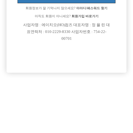
회원정보가 잘 기억나지 않으세요?
아아디/패스워드 찾기
아직도 회원이 아니세요?
회원가입 바로가기
사업자명 : 에이치오(HO)컴즈 대표자명 : 정 율 린 대
표연락처 : 010-2229-8330 사업자번호 : 754-22-
00701
프리미엄 광고
VIP 구인정보
서울-종로구
경기-수원시
인천-미추홀구