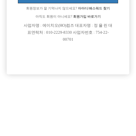
회원정보가 잘 기억나지 않으세요?
아아디/패스워드 찾기
아직도 회원이 아니세요?
회원가입 바로가기
사업자명 : 에이치오(HO)컴즈 대표자명 : 정 율 린 대
표연락처 : 010-2229-8330 사업자번호 : 754-22-
00701
프리미엄 광고
VIP 구인정보
경기-부천시
서울-영등포구
인천-남동구