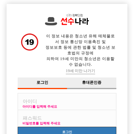

전체 구인정보
중빠 구인정보
아빠방 구인정보
웨이터 구인정보
이력서등록
이력서정보
커뮤니티
광고안내
이 정보 내용은 청소년 유해 매체물로
서 정보 통신망 이용촉진 및
정보보호 등에 관한 법률 및 청소년 보
호법의 규정에
의하여 19세 미만의 청소년은 이용할
수 없습니다.
19세 미만 나가기
로그인
휴대폰인증
아이디를 입력해 주세요
비밀번호를 입력해 주세요
로그인