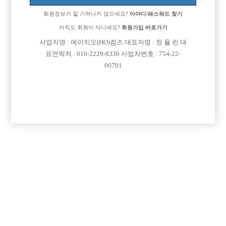
회원정보가 잘 기억나지 않으세요?
아아디/패스워드 찾기
아직도 회원이 아니세요?
회원가입 바로가기
사업자명 : 에이치오(HO)컴즈 대표자명 : 정 율 린 대
표연락처 : 010-2229-8330 사업자번호 : 754-22-
00701
프리미엄 광고
VIP 구인정보
경기-고양시
서울-종로구
경기-부천시