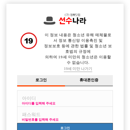

전체 구인정보
중빠 구인정보
아빠방 구인정보
웨이터 구인정보
이력서등록
이력서정보
커뮤니티
광고안내
이 정보 내용은 청소년 유해 매체물로
서 정보 통신망 이용촉진 및
정보보호 등에 관한 법률 및 청소년 보
호법의 규정에
의하여 19세 미만의 청소년은 이용할
수 없습니다.
19세 미만 나가기
로그인
휴대폰인증
아이디를 입력해 주세요
비밀번호를 입력해 주세요
로그인