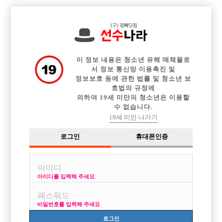

전체 구인정보
중빠 구인정보
아빠방 구인정보
웨이터 구인정보
이력서등록
이력서정보
커뮤니티
광고안내
이 정보 내용은 청소년 유해 매체물로
서 정보 통신망 이용촉진 및
정보보호 등에 관한 법률 및 청소년 보
호법의 규정에
의하여 19세 미만의 청소년은 이용할
수 없습니다.
19세 미만 나가기
로그인
휴대폰인증
아이디를 입력해 주세요
비밀번호를 입력해 주세요
로그인