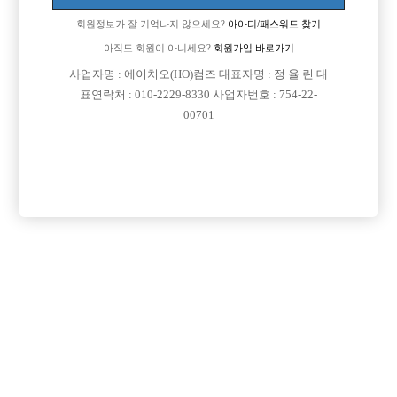
회원정보가 잘 기억나지 않으세요?
아아디/패스워드 찾기
아직도 회원이 아니세요?
회원가입 바로가기
사업자명 : 에이치오(HO)컴즈 대표자명 : 정 율 린 대
표연락처 : 010-2229-8330 사업자번호 : 754-22-
00701
프리미엄 광고
VIP 구인정보
서울-관악구
서울-송파구
경기-남양주시