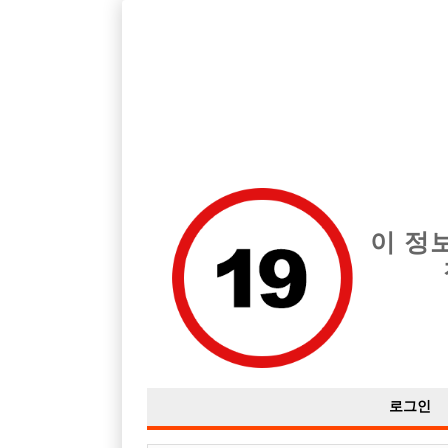
호빠, 중빠, 아빠방 구인구직을 12년 넘게 제공해온 선수나라
습니다.
전체 구인정보
중빠 구인
아빠방 구
이 정
로그인