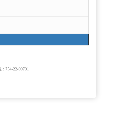
754-22-00701
클럽]
[여성전용클럽]
도
엠비(MB)
가족구합니
성남 분당권 독점 시간당 60,000원 무찡대 숙소제공
50,000원
경기-성남시
시간
60,000원
소/대박스 환영!
클럽]
[여성전용클럽]
빠
자이노래빠