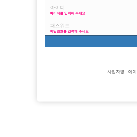
아이디를 입력해 주세요
프리미엄 광고
사이즈 걱정 말고 연락부
비밀번호를 입력해 주세요
VIP 구인정보
170 + 깔창 = 180
사업자명 : 에이치오
[여성전용클럽]
지투(G2)
[중빠] 종로 M2 사장 직속 운영하는 박스
25세 이
서울-종로구
시간
50,000원
인천-남
[여성전용클럽]
8층룸크럽