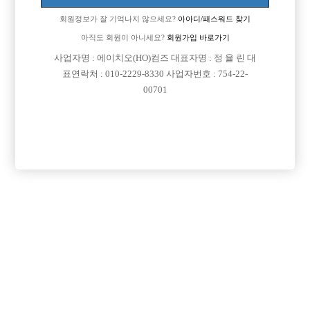
회원정보가 잘 기억나지 않으세요?
아아디/패스워드 찾기
아직도 회원이 아니세요?
회원가입 바로가기
사업자명 : 에이치오(HO)컴즈 대표자명 : 정 율 린 대
표연락처 : 010-2229-8330 사업자번호 : 754-22-
00701
프리미엄 광고
VIP 구인정보
인천-미추홀구
인천-남동구
서울-강남구