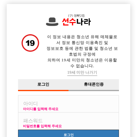

전체 구인정보
중빠 구인정보
아빠방 구인정보
웨이터 구인정보
이력서등록
이력서정보
커뮤니티
광고안내
이 정보 내용은 청소년 유해 매체물로
서 정보 통신망 이용촉진 및
정보보호 등에 관한 법률 및 청소년 보
호법의 규정에
의하여 19세 미만의 청소년은 이용할
수 없습니다.
19세 미만 나가기
로그인
휴대폰인증
아이디를 입력해 주세요
비밀번호를 입력해 주세요
로그인