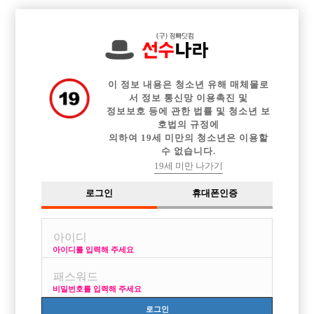

전체 구인정보
중빠 구인정보
아빠방 구인정보
웨이터 구인정보
이력서등록
이력서정보
커뮤니티
광고안내
이 정보 내용은 청소년 유해 매체물로
서 정보 통신망 이용촉진 및
정보보호 등에 관한 법률 및 청소년 보
호법의 규정에
의하여 19세 미만의 청소년은 이용할
수 없습니다.
19세 미만 나가기
로그인
휴대폰인증
아이디를 입력해 주세요
비밀번호를 입력해 주세요
로그인