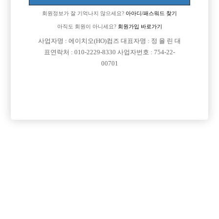
회원정보가 잘 기억나지 않으세요?
아아디/패스워드 찾기
아직도 회원이 아니세요?
회원가입 바로가기
사업자명 : 에이치오(HO)컴즈 대표자명 : 정 율 린 대
표연락처 : 010-2229-8330 사업자번호 : 754-22-
00701
프리미엄 광고
VIP 구인정보
서울-종로구
서울-송파구
서울-관악구