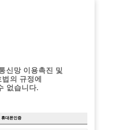
옴므알바
밤알바
회원가입
로그인
광고안내
이력서등록
마이페이지
 통신망 이용촉진 및
호법의 규정에
›
최신
공지사항
더보기
수 없습니다.
›
사이트 점검 안내
2024-05-16
›
이력서 열람 서비스 제공
2023-10-10
›
선수나라 일부 기능 업데이트
2023-09-14
›
선수나라 마지막 이벤트
2022-04-29
휴대폰인증