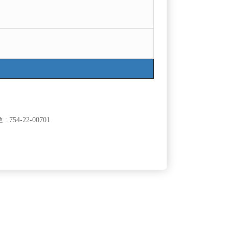
754-22-00701
클럽]
[여성전용클럽]
흥주점
원투쓰리
초보대환
경력부터 실력까지 완벽한 천안 TOP으로 오세요
50,000원
충남-천안시
TC
50,000원
클럽]
[여성전용클럽]
W(더블유)