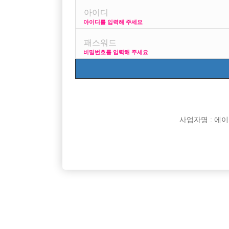
아이디를 입력해 주세요
프리미엄 광고
사
비밀번호를 입력해 주세요
VIP 구인정보
170 + 깔창 =
사업자명 : 에이치오
[여성전용클럽]
크크
★ 강북 수유 노원 1등 정통박스 선수모집 ★
20년 역
서울-강북구
TC
50,000원
경기-시
니다!
[여성전용클럽]
썬