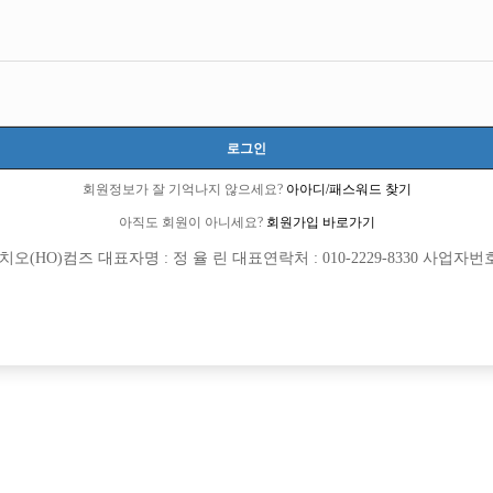
로그인
회원정보가 잘 기억나지 않으세요?
아아디/패스워드 찾기
아직도 회원이 아니세요?
회원가입 바로가기
(HO)컴즈 대표자명 : 정 율 린 대표연락처 : 010-2229-8330 사업자번호 : 
[여성전용클럽]
[여성전용
월드가요광장
아리조나유
사가 흐르는 1등가게 야수에서 가족을 찾습
네임벨류1등구찌/최다콜수/선수급구/
흥시
시간
50,000원
경기-안산시
TC
영/TC당일지급/도박근절박스
[여성전용클럽]
[여성전용
위너(WINNER)
지투