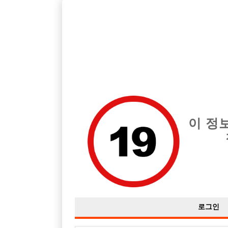
호빠, 중빠, 아빠방 구인구직을 12년 넘게 제공해온 선수나라
습니다.
전체 구인정보
중빠 구인
아빠방 구
이 정
로그인