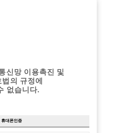
옴므알바
밤알바
회원가입
로그인
광고안내
이력서등록
마이페이지
 통신망 이용촉진 및
호법의 규정에
›
최신
공지사항
더보기
수 없습니다.
›
사이트 점검 안내
2024-05-16
›
이력서 열람 서비스 제공
2023-10-10
›
선수나라 일부 기능 업데이트
2023-09-14
›
선수나라 마지막 이벤트
2022-04-29
휴대폰인증