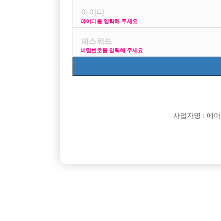
아이디를 입력해 주세요
프리미엄 광고
사이즈 걱정 말고
비밀번호를 입력해 주세요
VIP 구인정보
170 + 깔창 = 180
사업자명 : 에이치오
[여성전용클럽]
트렌드클럽
콜 엄청 많음! 인원 심하게 부족!
인천 최고
서울-중랑구
TC
50,000원
인천-남
[여성전용클럽]
워라밸