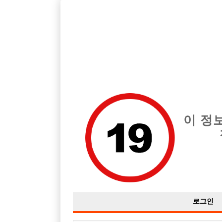
호빠, 중빠, 아빠방 구인구직을 12년 넘게 제공해온 선수나라
습니다.
전체 구인정보
중빠 구인
아빠방 구
이 정
로그인