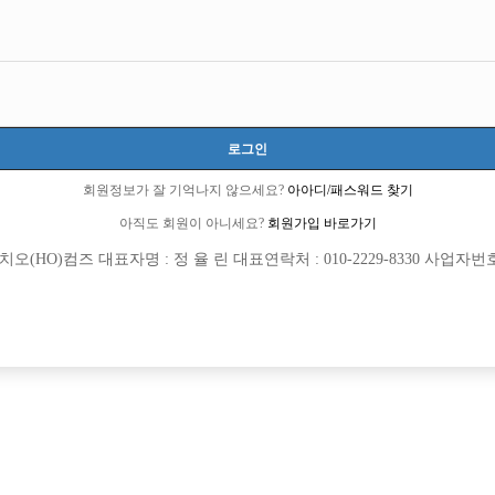
로그인
회원정보가 잘 기억나지 않으세요?
아아디/패스워드 찾기
아직도 회원이 아니세요?
회원가입 바로가기
(HO)컴즈 대표자명 : 정 율 린 대표연락처 : 010-2229-8330 사업자번호 : 
[여성전용클럽]
[여성전용
메이드(MADE)
플레이보이(Pla
의 아빠방 베스트에서 선수 모집합니다.
초보환영! 월 최소 500 하루 콜 20 이상!
동구
시간
50,000원
인천-계양구
시간
[여성전용클럽]
[여성전용
크리스탈노래타운
칸노래