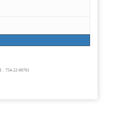
754-22-00701
클럽]
[여성전용클럽]
y Boy)
큐브(CUBE)
장안동 1등 시크릿 콜 선수 모집
50,000원
서울-성동구
시간
50,000원
클럽]
[여성전용클럽]
바
술마시는 클럽