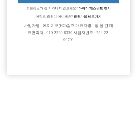
회원정보가 잘 기억나지 않으세요?
아아디/패스워드 찾기
아직도 회원이 아니세요?
회원가입 바로가기
사업자명 : 에이치오(HO)컴즈 대표자명 : 정 율 린 대
표연락처 : 010-2229-8330 사업자번호 : 754-22-
00701
프리미엄 광고
VIP 구인정보
서울-종로구
서울-송파구
충남-천안시