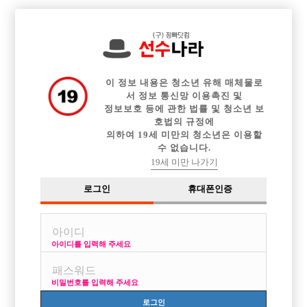

전체 구인정보
중빠 구인정보
아빠방 구인정보
웨이터 구인정보
이력서등록
이력서정보
커뮤니티
광고안내
이 정보 내용은 청소년 유해 매체물로
서 정보 통신망 이용촉진 및
정보보호 등에 관한 법률 및 청소년 보
호법의 규정에
의하여 19세 미만의 청소년은 이용할
수 없습니다.
19세 미만 나가기
로그인
휴대폰인증
아이디를 입력해 주세요
비밀번호를 입력해 주세요
로그인