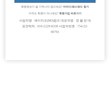
회원정보가 잘 기억나지 않으세요?
아아디/패스워드 찾기
아직도 회원이 아니세요?
회원가입 바로가기
사업자명 : 에이치오(HO)컴즈 대표자명 : 정 율 린 대
표연락처 : 010-2229-8330 사업자번호 : 754-22-
00701
프리미엄 광고
VIP 구인정보
서울-광진구
충남-천안시
서울-종로구