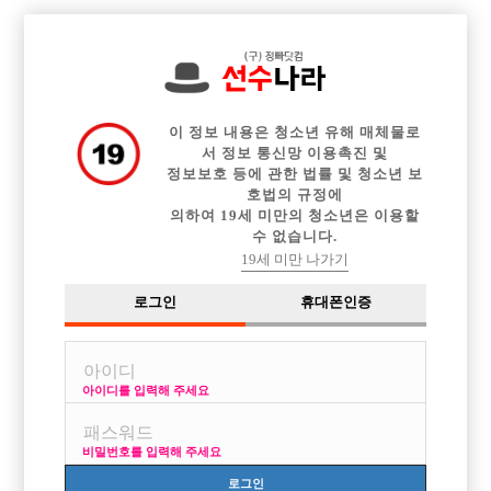

전체 구인정보
중빠 구인정보
아빠방 구인정보
웨이터 구인정보
이력서등록
이력서정보
커뮤니티
광고안내
이 정보 내용은 청소년 유해 매체물로
서 정보 통신망 이용촉진 및
정보보호 등에 관한 법률 및 청소년 보
호법의 규정에
의하여 19세 미만의 청소년은 이용할
수 없습니다.
19세 미만 나가기
로그인
휴대폰인증
아이디를 입력해 주세요
비밀번호를 입력해 주세요
로그인