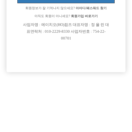
회원정보가 잘 기억나지 않으세요?
아아디/패스워드 찾기
아직도 회원이 아니세요?
회원가입 바로가기
사업자명 : 에이치오(HO)컴즈 대표자명 : 정 율 린 대
표연락처 : 010-2229-8330 사업자번호 : 754-22-
00701
프리미엄 광고
VIP 구인정보
충남-천안시
경기-시흥시
경기-수원시