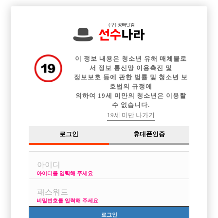

전체 구인정보
중빠 구인정보
아빠방 구인정보
웨이터 구인정보
이력서등록
이력서정보
커뮤니티
광고안내
이 정보 내용은 청소년 유해 매체물로
서 정보 통신망 이용촉진 및
정보보호 등에 관한 법률 및 청소년 보
호법의 규정에
의하여 19세 미만의 청소년은 이용할
수 없습니다.
19세 미만 나가기
로그인
휴대폰인증
아이디를 입력해 주세요
비밀번호를 입력해 주세요
로그인