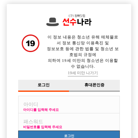

전체 구인정보
중빠 구인정보
아빠방 구인정보
웨이터 구인정보
이력서등록
이력서정보
커뮤니티
광고안내
이 정보 내용은 청소년 유해 매체물로
서 정보 통신망 이용촉진 및
정보보호 등에 관한 법률 및 청소년 보
호법의 규정에
의하여 19세 미만의 청소년은 이용할
수 없습니다.
19세 미만 나가기
로그인
휴대폰인증
아이디를 입력해 주세요
비밀번호를 입력해 주세요
로그인