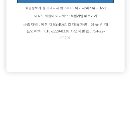
회원정보가 잘 기억나지 않으세요?
아아디/패스워드 찾기
아직도 회원이 아니세요?
회원가입 바로가기
사업자명 : 에이치오(HO)컴즈 대표자명 : 정 율 린 대
표연락처 : 010-2229-8330 사업자번호 : 754-22-
00701
프리미엄 광고
VIP 구인정보
경기-안양시
인천-남동구
인천-서구