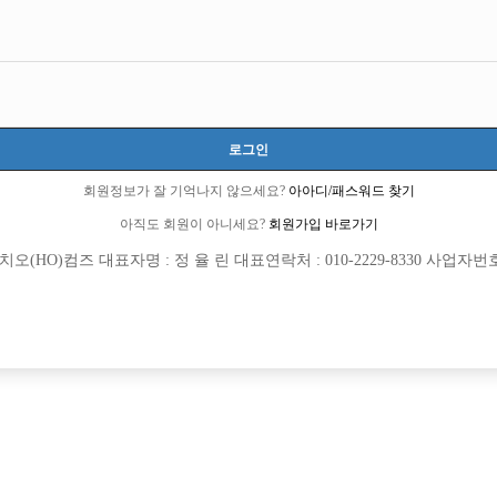
로그인
회원정보가 잘 기억나지 않으세요?
아아디/패스워드 찾기
아직도 회원이 아니세요?
회원가입 바로가기
(HO)컴즈 대표자명 : 정 율 린 대표연락처 : 010-2229-8330 사업자번호 : 
[여성전용클럽]
[여성전용
영타운
부킹
 최고의 박스 에이스에서 선수 모집합니다
초보환영! 당일지급! 의정부 구찌에서 함
추홀구
시간
50,000원
경기-의정부시
TC
족을 찾습니다
[여성전용클럽]
[여성전용
여성시대
술마시는