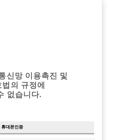
옴므알바
밤알바
회원가입
로그인
광고안내
이력서등록
마이페이지
 통신망 이용촉진 및
호법의 규정에
›
최신
공지사항
더보기
수 없습니다.
›
사이트 점검 안내
2024-05-16
›
이력서 열람 서비스 제공
2023-10-10
›
선수나라 일부 기능 업데이트
2023-09-14
›
선수나라 마지막 이벤트
2022-04-29
휴대폰인증