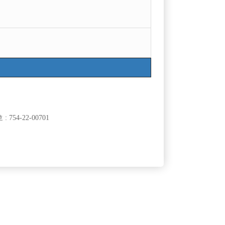
754-22-00701
클럽]
[여성전용클럽]
자이노래빠
께 일 할 가
팁 잘나오는 대림 구로 뉴페이스 근방지역 콜넘버
50,000원
서울-관악구
시간
50,000원
원!
클럽]
[여성전용클럽]
 클럽
큐브노래타운