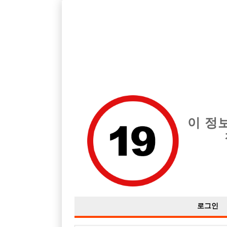
호빠, 중빠, 아빠방 구인구직을 12년 넘게 제공해온 선수나라
습니다.
전체 구인정보
중빠 구인
아빠방 구
이 정
로그인