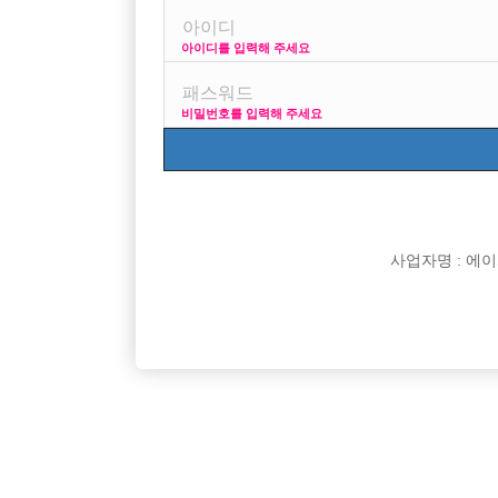
아이디를 입력해 주세요
프리미엄 광고
사
비밀번호를 입력해 주세요
VIP 구인정보
170 + 깔
사업자명 : 에이치오
[여성전용클럽]
메이드(MADE)
[아빠방] 인천 아빠방 바람에서 식구를 찾습니다 !
인천 주안
인천-남동구
시간
50,000원
인천-미
~!
[여성전용클럽]
골드