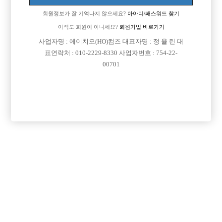
회원정보가 잘 기억나지 않으세요?
아아디/패스워드 찾기
아직도 회원이 아니세요?
회원가입 바로가기
사업자명 : 에이치오(HO)컴즈 대표자명 : 정 율 린 대
표연락처 : 010-2229-8330 사업자번호 : 754-22-
00701
프리미엄 광고
VIP 구인정보
경기-남양주시
인천-미추홀구
서울-관악구