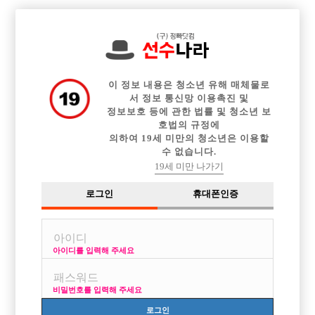

전체 구인정보
중빠 구인정보
아빠방 구인정보
웨이터 구인정보
이력서등록
이력서정보
커뮤니티
광고안내
이 정보 내용은 청소년 유해 매체물로
서 정보 통신망 이용촉진 및
정보보호 등에 관한 법률 및 청소년 보
호법의 규정에
의하여 19세 미만의 청소년은 이용할
수 없습니다.
19세 미만 나가기
로그인
휴대폰인증
아이디를 입력해 주세요
비밀번호를 입력해 주세요
로그인