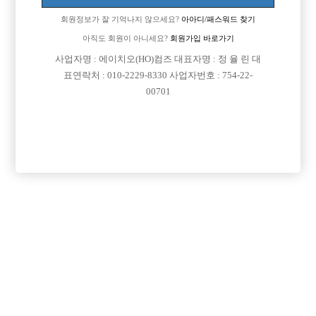
회원정보가 잘 기억나지 않으세요?
아아디/패스워드 찾기
아직도 회원이 아니세요?
회원가입 바로가기
사업자명 : 에이치오(HO)컴즈 대표자명 : 정 율 린 대
표연락처 : 010-2229-8330 사업자번호 : 754-22-
00701
프리미엄 광고
VIP 구인정보
경기-수원시
경기-수원시
서울-중랑구