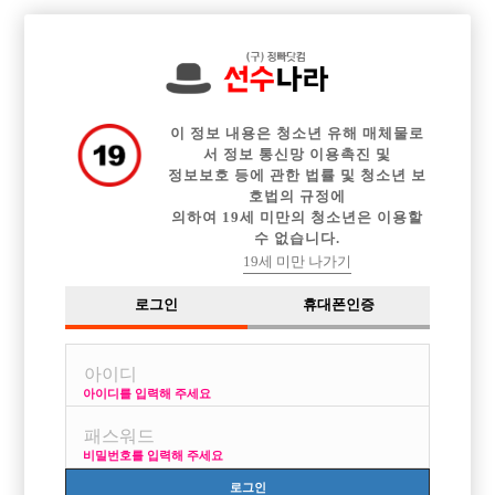

전체 구인정보
중빠 구인정보
아빠방 구인정보
웨이터 구인정보
이력서등록
이력서정보
커뮤니티
광고안내
이 정보 내용은 청소년 유해 매체물로
서 정보 통신망 이용촉진 및
정보보호 등에 관한 법률 및 청소년 보
호법의 규정에
의하여 19세 미만의 청소년은 이용할
수 없습니다.
19세 미만 나가기
로그인
휴대폰인증
아이디를 입력해 주세요
비밀번호를 입력해 주세요
로그인