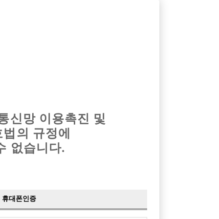
옴므알바
밤알바
회원가입
로그인
광고안내
이력서등록
마이페이지
 통신망 이용촉진 및
호법의 규정에
›
최신
공지사항
더보기
수 없습니다.
›
사이트 점검 안내
2024-05-16
›
이력서 열람 서비스 제공
2023-10-10
›
선수나라 일부 기능 업데이트
2023-09-14
›
선수나라 마지막 이벤트
2022-04-29
휴대폰인증