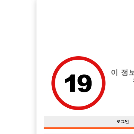
호빠, 중빠, 아빠방 구인구직을 12년 넘게 제공해온 선수나라
습니다.
전체 구인정보
중빠 구인
아빠방 구
이 정
로그인