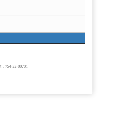
754-22-00701
클럽]
[여성전용클럽]
광장
르블랑
.텃새no
강북 1등박스 H. <초보 환영> <투잡,주말반 가능>
50,000원
서울-강북구
TC
50,000원
<1등 박스>
클럽]
[여성전용클럽]
표
메이드(MADE)