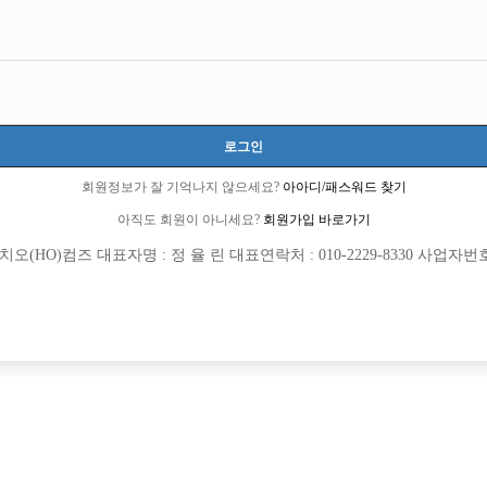
로그인
회원정보가 잘 기억나지 않으세요?
아아디/패스워드 찾기
아직도 회원이 아니세요?
회원가입 바로가기
(HO)컴즈 대표자명 : 정 율 린 대표연락처 : 010-2229-8330 사업자번호 : 
[여성전용클럽]
[여성전용
구미호노래클럽
뮤즈노래
 사무실 ◆페이스◆ 젊고 센스 있는 사장
시흥 세컨드에서 선수분들 모시겠습니다
안시
TC
50,000원
경기-시흥시
시간
밌게 돈 벌어보실분 구해요.
(초보 환영)
[여성전용클럽]
[여성전용
여성시대
느낌