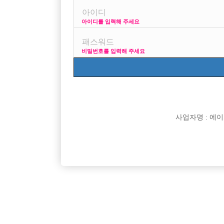
아이디를 입력해 주세요
프리미엄 광고
사이즈 걱정 말
비밀번호를 입력해 주세요
VIP 구인정보
170 + 깔창
사업자명 : 에이치오
[여성전용클럽]
비스트(BEAST)
[무찡] 수원 비스트에서 20대30대 선수모집 초보환
천안 선수
경기-수원시
TC
60,000원
충남-천
영
밑에서 재
[여성전용클럽]
칸노래바