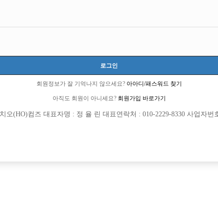
로그인
회원정보가 잘 기억나지 않으세요?
아아디/패스워드 찾기
아직도 회원이 아니세요?
회원가입 바로가기
(HO)컴즈 대표자명 : 정 율 린 대표연락처 : 010-2229-8330 사업자번호 : 
[여성전용클럽]
[여성전용
W (더블유)
초콜릿노
0~45세까지 T/C 6만
처음 시작하는 분들도 환영!! 편안한 
진구
시간
60,000원
경기-시흥시
시간
익까지
[여성전용클럽]
[여성전용
에스(S)라인 노래클럽
일공팔(1