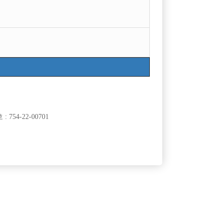
754-22-00701
클럽]
[여성전용클럽]
래광장
여성시대
분위기에서 수
부천 여성시대 놈놈놈x에이스x탑x메가 인원 급구
50,000원
경기-부천시
TC
10,000원
클럽]
[여성전용클럽]
08)
부킹