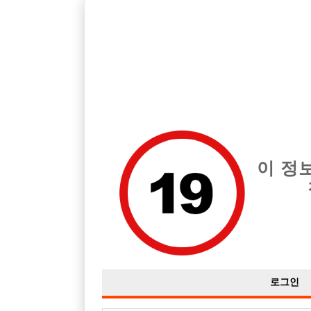
호빠, 중빠, 아빠방 구인구직을 12년 넘게 제공해온 선수나라
습니다.
전체 구인정보
중빠 구인
아빠방 구
이 정
로그인