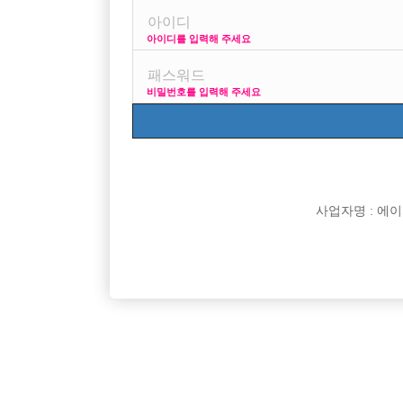
아이디를 입력해 주세요
프리미엄 광고
사이즈 걱정
비밀번호를 입력해 주세요
VIP 구인정보
170 +
사업자명 : 에이치오
[여성전용클럽]
구미호노래클럽
천안 선수 사무실 ◆페이스◆ 젊고 센스 있는 사장
[건대W]2
충남-천안시
TC
50,000원
서울-광
밑에서 재밌게 돈 벌어보실분 구해요.
[여성전용클럽]
크리스탈노래타운