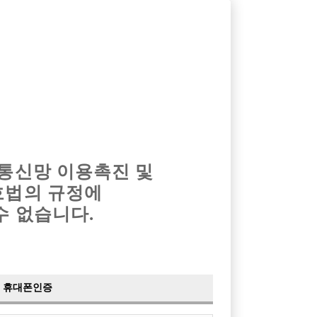
옴므알바
밤알바
회원가입
로그인
광고안내
이력서등록
마이페이지
 통신망 이용촉진 및
호법의 규정에
›
최신
공지사항
더보기
수 없습니다.
›
사이트 점검 안내
2024-05-16
›
이력서 열람 서비스 제공
2023-10-10
›
선수나라 일부 기능 업데이트
2023-09-14
›
선수나라 마지막 이벤트
2022-04-29
휴대폰인증