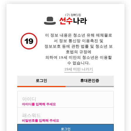

전체 구인정보
중빠 구인정보
아빠방 구인정보
웨이터 구인정보
이력서등록
이력서정보
커뮤니티
광고안내
이 정보 내용은 청소년 유해 매체물로
서 정보 통신망 이용촉진 및
정보보호 등에 관한 법률 및 청소년 보
호법의 규정에
의하여 19세 미만의 청소년은 이용할
수 없습니다.
19세 미만 나가기
로그인
휴대폰인증
아이디를 입력해 주세요
비밀번호를 입력해 주세요
로그인