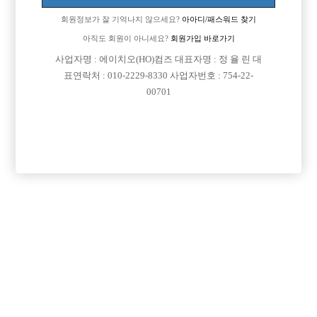
회원정보가 잘 기억나지 않으세요?
아아디/패스워드 찾기
아직도 회원이 아니세요?
회원가입 바로가기
사업자명 : 에이치오(HO)컴즈 대표자명 : 정 율 린 대
표연락처 : 010-2229-8330 사업자번호 : 754-22-
00701
프리미엄 광고
VIP 구인정보
서울-성동구
경기-안양시
인천-남동구