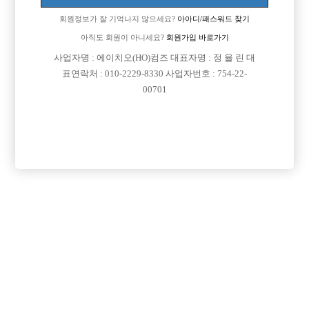
회원정보가 잘 기억나지 않으세요?
아아디/패스워드 찾기
아직도 회원이 아니세요?
회원가입 바로가기
사업자명 : 에이치오(HO)컴즈 대표자명 : 정 율 린 대
표연락처 : 010-2229-8330 사업자번호 : 754-22-
00701
프리미엄 광고
VIP 구인정보
서울-광진구
경기-안산시
서울-종로구