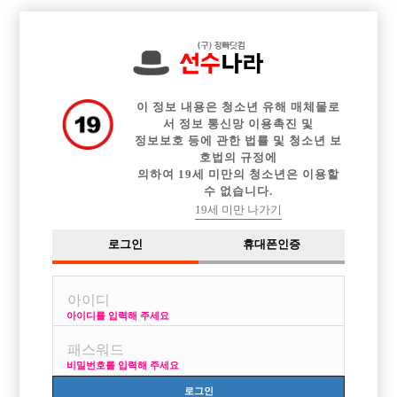

전체 구인정보
중빠 구인정보
아빠방 구인정보
웨이터 구인정보
이력서등록
이력서정보
커뮤니티
광고안내
이 정보 내용은 청소년 유해 매체물로
서 정보 통신망 이용촉진 및
정보보호 등에 관한 법률 및 청소년 보
호법의 규정에
의하여 19세 미만의 청소년은 이용할
수 없습니다.
19세 미만 나가기
로그인
휴대폰인증
아이디를 입력해 주세요
비밀번호를 입력해 주세요
로그인