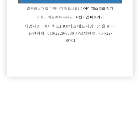
회원정보가 잘 기억나지 않으세요?
아아디/패스워드 찾기
아직도 회원이 아니세요?
회원가입 바로가기
사업자명 : 에이치오(HO)컴즈 대표자명 : 정 율 린 대
표연락처 : 010-2229-8330 사업자번호 : 754-22-
00701
프리미엄 광고
VIP 구인정보
인천-미추홀구
충남-천안시
인천-미추홀구