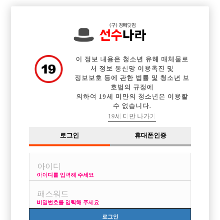

전체 구인정보
중빠 구인정보
아빠방 구인정보
웨이터 구인정보
이력서등록
이력서정보
커뮤니티
광고안내
이 정보 내용은 청소년 유해 매체물로
서 정보 통신망 이용촉진 및
정보보호 등에 관한 법률 및 청소년 보
호법의 규정에
의하여 19세 미만의 청소년은 이용할
수 없습니다.
19세 미만 나가기
로그인
휴대폰인증
아이디를 입력해 주세요
비밀번호를 입력해 주세요
로그인