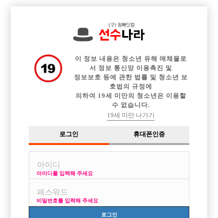

전체 구인정보
중빠 구인정보
아빠방 구인정보
웨이터 구인정보
이력서등록
이력서정보
커뮤니티
광고안내
이 정보 내용은 청소년 유해 매체물로
서 정보 통신망 이용촉진 및
정보보호 등에 관한 법률 및 청소년 보
호법의 규정에
의하여 19세 미만의 청소년은 이용할
수 없습니다.
19세 미만 나가기
로그인
휴대폰인증
아이디를 입력해 주세요
비밀번호를 입력해 주세요
로그인