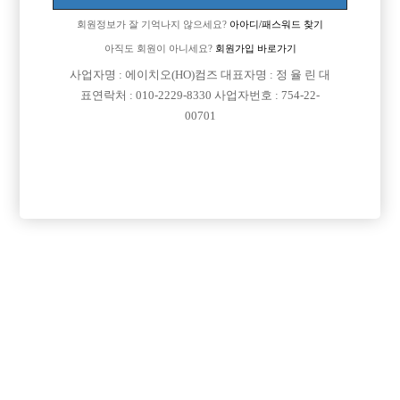
회원정보가 잘 기억나지 않으세요?
아아디/패스워드 찾기
아직도 회원이 아니세요?
회원가입 바로가기
사업자명 : 에이치오(HO)컴즈 대표자명 : 정 율 린 대
표연락처 : 010-2229-8330 사업자번호 : 754-22-
00701
프리미엄 광고
VIP 구인정보
서울-관악구
광주-서구
충남-천안시