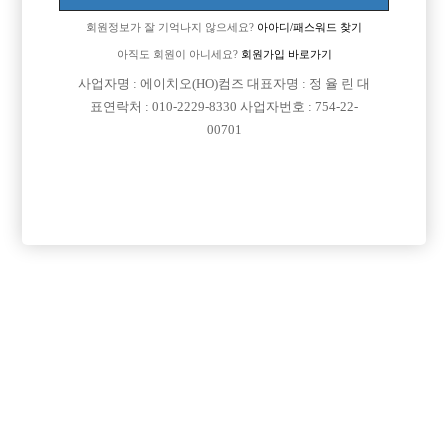
회원정보가 잘 기억나지 않으세요?
아아디/패스워드 찾기
아직도 회원이 아니세요?
회원가입 바로가기
사업자명 : 에이치오(HO)컴즈 대표자명 : 정 율 린 대
표연락처 : 010-2229-8330 사업자번호 : 754-22-
00701
프리미엄 광고
VIP 구인정보
경기-파주시
경기-파주시
경기-부천시