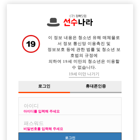

전체 구인정보
중빠 구인정보
아빠방 구인정보
웨이터 구인정보
이력서등록
이력서정보
커뮤니티
광고안내
이 정보 내용은 청소년 유해 매체물로
서 정보 통신망 이용촉진 및
정보보호 등에 관한 법률 및 청소년 보
호법의 규정에
의하여 19세 미만의 청소년은 이용할
수 없습니다.
19세 미만 나가기
로그인
휴대폰인증
아이디를 입력해 주세요
비밀번호를 입력해 주세요
로그인