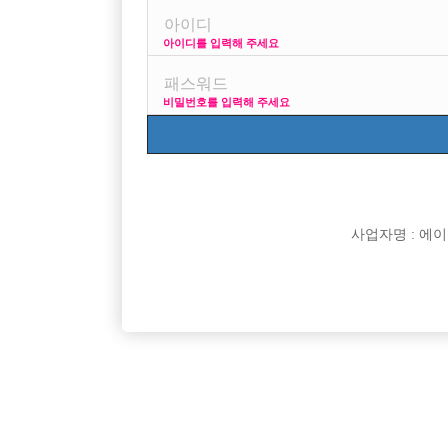
아이디를 입력해 주세요
프리미엄 광고
사이즈 걱정
비밀번호를 입력해 주세요
VIP 구인정보
170 + 깔창 =
사업자명 : 에이치오
[여성전용클럽]
궁
주안 최고급 사무실에서 최고 대우받으시면서 일하
인천 구월
인천-미추홀구
시간
50,000원
인천-남
십시오~~!
습니다
[여성전용클럽]
부킹