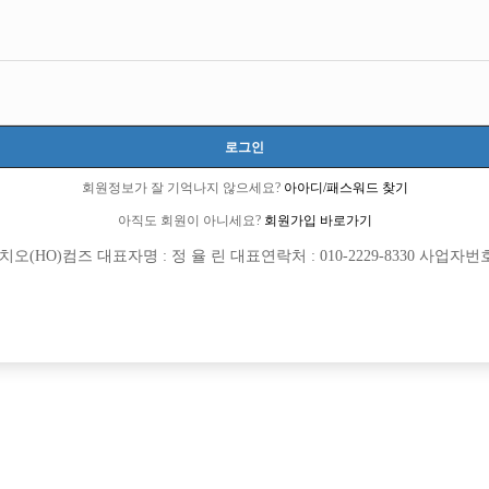
로그인
회원정보가 잘 기억나지 않으세요?
아아디/패스워드 찾기
아직도 회원이 아니세요?
회원가입 바로가기
(HO)컴즈 대표자명 : 정 율 린 대표연락처 : 010-2229-8330 사업자번호 : 
[여성전용클럽]
[여성전용
씨엔엔노래클럽주점
위너(WIN
동 13년째 운영중인 히든에서 새가족을 찾
신규 오픈 신림 최대호빠 위너에서 선
동구
시간
50,000원
서울-관악구
시간
집! TC 최초 5만원
[여성전용클럽]
[여성전용
영타운
테라(TE