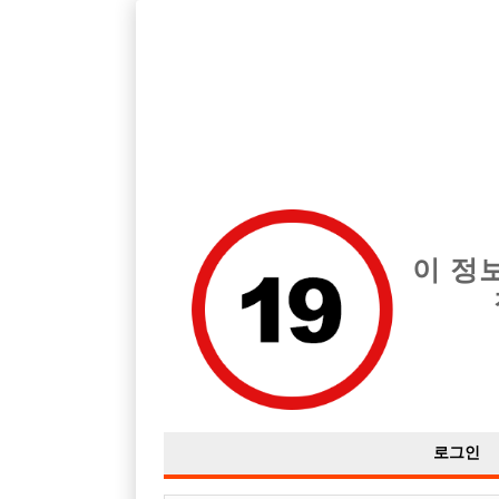
호빠, 중빠, 아빠방 구인구직을 12년 넘게 제공해온 선수나라
습니다.
전체 구인정보
중빠 구인
아빠방 구
이 정
로그인