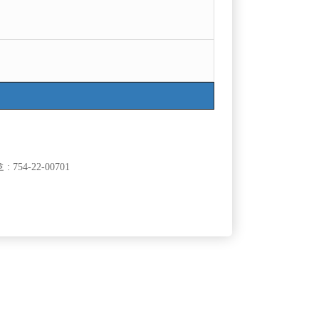
754-22-00701
클럽]
[여성전용클럽]
NER)
화화
수/웨이터모
[중빠] 갯수1위 무조건 보장 / 첫출근 30만원 지원
50,000원
서울-종로구
당일
500,000원
클럽]
[여성전용클럽]
RA)
일기장