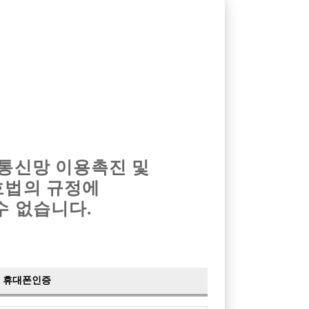
옴므알바
밤알바
회원가입
로그인
광고안내
이력서등록
마이페이지
 통신망 이용촉진 및
호법의 규정에
›
최신
공지사항
더보기
수 없습니다.
›
사이트 점검 안내
2024-05-16
›
이력서 열람 서비스 제공
2023-10-10
›
선수나라 일부 기능 업데이트
2023-09-14
›
선수나라 마지막 이벤트
2022-04-29
휴대폰인증