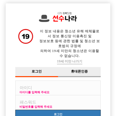

전체 구인정보
중빠 구인정보
아빠방 구인정보
웨이터 구인정보
이력서등록
이력서정보
커뮤니티
광고안내
이 정보 내용은 청소년 유해 매체물로
서 정보 통신망 이용촉진 및
정보보호 등에 관한 법률 및 청소년 보
호법의 규정에
의하여 19세 미만의 청소년은 이용할
수 없습니다.
19세 미만 나가기
로그인
휴대폰인증
아이디를 입력해 주세요
비밀번호를 입력해 주세요
로그인