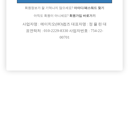
회원정보가 잘 기억나지 않으세요?
아아디/패스워드 찾기
아직도 회원이 아니세요?
회원가입 바로가기
사업자명 : 에이치오(HO)컴즈 대표자명 : 정 율 린 대
표연락처 : 010-2229-8330 사업자번호 : 754-22-
00701
프리미엄 광고
VIP 구인정보
서울-관악구
경기-시흥시
경기-부천시