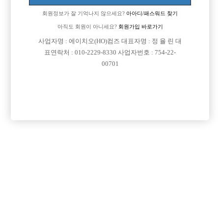
회원정보가 잘 기억나지 않으세요?
아아디/패스워드 찾기
아직도 회원이 아니세요?
회원가입 바로가기
사업자명 : 에이치오(HO)컴즈 대표자명 : 정 율 린 대
표연락처 : 010-2229-8330 사업자번호 : 754-22-
00701
프리미엄 광고
VIP 구인정보
경기-고양시
경기-수원시
서울-광진구