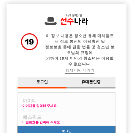

전체 구인정보
중빠 구인정보
아빠방 구인정보
웨이터 구인정보
이력서등록
이력서정보
커뮤니티
광고안내
이 정보 내용은 청소년 유해 매체물로
서 정보 통신망 이용촉진 및
정보보호 등에 관한 법률 및 청소년 보
호법의 규정에
의하여 19세 미만의 청소년은 이용할
수 없습니다.
19세 미만 나가기
로그인
휴대폰인증
아이디를 입력해 주세요
비밀번호를 입력해 주세요
로그인