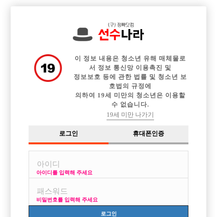

전체 구인정보
중빠 구인정보
아빠방 구인정보
웨이터 구인정보
이력서등록
이력서정보
커뮤니티
광고안내
이 정보 내용은 청소년 유해 매체물로
서 정보 통신망 이용촉진 및
정보보호 등에 관한 법률 및 청소년 보
호법의 규정에
의하여 19세 미만의 청소년은 이용할
수 없습니다.
19세 미만 나가기
로그인
휴대폰인증
아이디를 입력해 주세요
비밀번호를 입력해 주세요
로그인