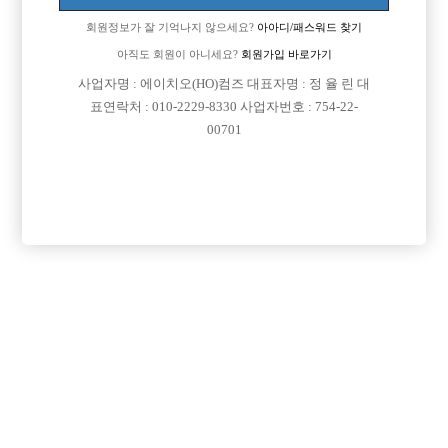
회원정보가 잘 기억나지 않으세요?
아아디/패스워드 찾기
아직도 회원이 아니세요?
회원가입 바로가기
사업자명 : 에이치오(HO)컴즈 대표자명 : 정 율 린 대
표연락처 : 010-2229-8330 사업자번호 : 754-22-
00701
프리미엄 광고
VIP 구인정보
인천-계양구
충남-천안시
경기-성남시