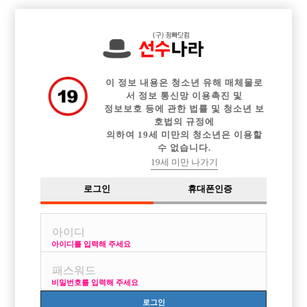

전체 구인정보
중빠 구인정보
아빠방 구인정보
웨이터 구인정보
이력서등록
이력서정보
커뮤니티
광고안내
이 정보 내용은 청소년 유해 매체물로
서 정보 통신망 이용촉진 및
정보보호 등에 관한 법률 및 청소년 보
호법의 규정에
의하여 19세 미만의 청소년은 이용할
수 없습니다.
19세 미만 나가기
로그인
휴대폰인증
아이디를 입력해 주세요
비밀번호를 입력해 주세요
로그인