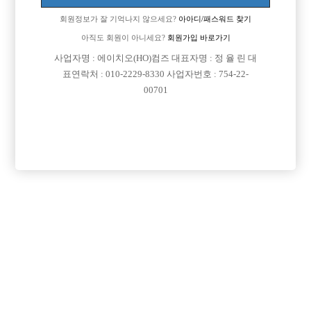
회원정보가 잘 기억나지 않으세요?
아아디/패스워드 찾기
아직도 회원이 아니세요?
회원가입 바로가기
사업자명 : 에이치오(HO)컴즈 대표자명 : 정 율 린 대
표연락처 : 010-2229-8330 사업자번호 : 754-22-
00701
프리미엄 광고
VIP 구인정보
인천-부평구
경기-수원시
인천-미추홀구