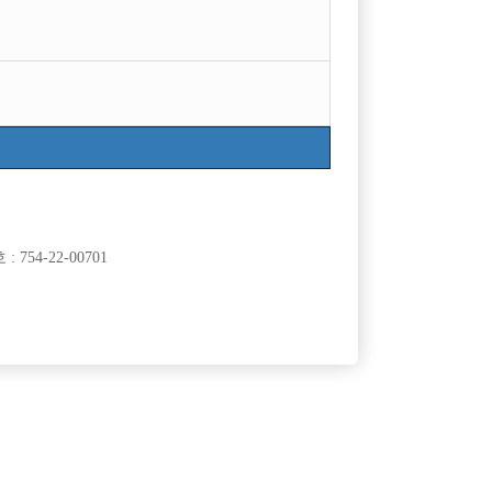
754-22-00701
클럽]
[여성전용클럽]
BE)
자이노래빠
팁 잘나오는 대림 구로 뉴페이스 근방지역 콜넘버
50,000원
서울-관악구
시간
50,000원
원!
클럽]
[여성전용클럽]
유)
일기장