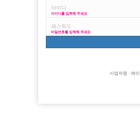
아이디를 입력해 주세요
프리미엄 광고
사이즈
비밀번호를 입력해 주세요
VIP 구인정보
170
사업자명 : 에이치오
[여성전용클럽]
수지
"원메이드 크루"에서 새로운 크루를 모집합니다.
부천일등!
경기-남양주시
TC
50,000원
경기-부
[여성전용클럽]
아우라