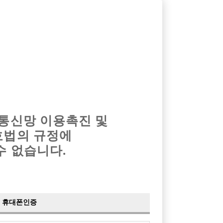
옴므알바
밤알바
회원가입
로그인
광고안내
이력서등록
마이페이지
 통신망 이용촉진 및
호법의 규정에
›
최신
공지사항
더보기
수 없습니다.
›
사이트 점검 안내
2024-05-16
›
이력서 열람 서비스 제공
2023-10-10
›
선수나라 일부 기능 업데이트
2023-09-14
›
선수나라 마지막 이벤트
2022-04-29
휴대폰인증