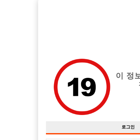
호빠, 중빠, 아빠방 구인구직을 12년 넘게 제공해온 선수나라
습니다.
전체 구인정보
중빠 구인
아빠방 구
이 정
로그인