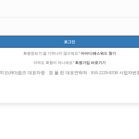
로그인
회원정보가 잘 기억나지 않으세요?
아아디/패스워드 찾기
아직도 회원이 아니세요?
회원가입 바로가기
(HO)컴즈 대표자명 : 정 율 린 대표연락처 : 010-2229-8330 사업자번호 : 
[여성전용클럽]
[여성전용
도파민 노래클럽
큐브(CU
 연합X 단독박스
장안동 1등 시크릿 콜 선수 모집
천시
TC
50,000원
서울-성동구
시간
[여성전용클럽]
[여성전용
폭스노래광장
W(더블