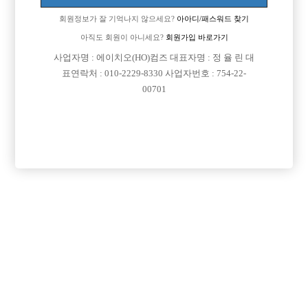
회원정보가 잘 기억나지 않으세요?
아아디/패스워드 찾기
아직도 회원이 아니세요?
회원가입 바로가기
사업자명 : 에이치오(HO)컴즈 대표자명 : 정 율 린 대
표연락처 : 010-2229-8330 사업자번호 : 754-22-
00701
프리미엄 광고
VIP 구인정보
경기-고양시
경기-부천시
경기-파주시