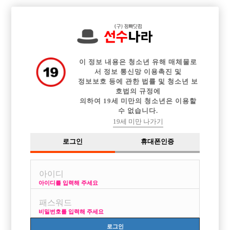

전체 구인정보
중빠 구인정보
아빠방 구인정보
웨이터 구인정보
이력서등록
이력서정보
커뮤니티
광고안내
이 정보 내용은 청소년 유해 매체물로
서 정보 통신망 이용촉진 및
정보보호 등에 관한 법률 및 청소년 보
호법의 규정에
의하여 19세 미만의 청소년은 이용할
수 없습니다.
19세 미만 나가기
로그인
휴대폰인증
아이디를 입력해 주세요
비밀번호를 입력해 주세요
로그인