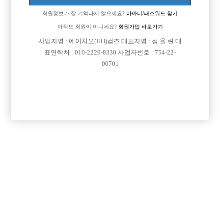
회원정보가 잘 기억나지 않으세요?
아아디/패스워드 찾기
아직도 회원이 아니세요?
회원가입 바로가기
사업자명 : 에이치오(HO)컴즈 대표자명 : 정 율 린 대
표연락처 : 010-2229-8330 사업자번호 : 754-22-
00701
프리미엄 광고
VIP 구인정보
인천-미추홀구
서울-강남구
인천-미추홀구