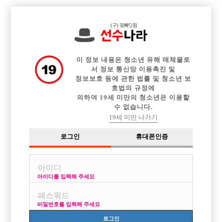

전체 구인정보
중빠 구인정보
아빠방 구인정보
웨이터 구인정보
이력서등록
이력서정보
커뮤니티
광고안내
이 정보 내용은 청소년 유해 매체물로
서 정보 통신망 이용촉진 및
정보보호 등에 관한 법률 및 청소년 보
호법의 규정에
의하여 19세 미만의 청소년은 이용할
수 없습니다.
19세 미만 나가기
로그인
휴대폰인증
아이디를 입력해 주세요
비밀번호를 입력해 주세요
로그인