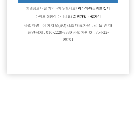
회원정보가 잘 기억나지 않으세요?
아아디/패스워드 찾기
아직도 회원이 아니세요?
회원가입 바로가기
사업자명 : 에이치오(HO)컴즈 대표자명 : 정 율 린 대
표연락처 : 010-2229-8330 사업자번호 : 754-22-
00701
프리미엄 광고
VIP 구인정보
경기-수원시
경기-부천시
인천-미추홀구