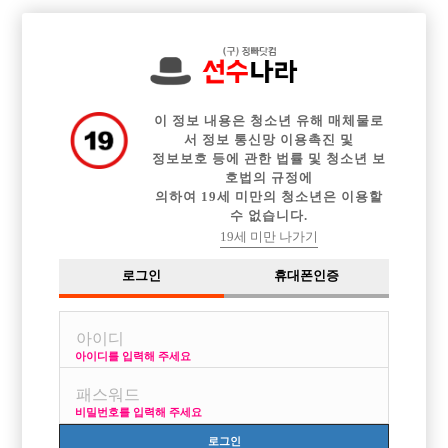

전체 구인정보
중빠 구인정보
아빠방 구인정보
웨이터 구인정보
이력서등록
이력서정보
커뮤니티
광고안내
이 정보 내용은 청소년 유해 매체물로
서 정보 통신망 이용촉진 및
정보보호 등에 관한 법률 및 청소년 보
호법의 규정에
의하여 19세 미만의 청소년은 이용할
수 없습니다.
19세 미만 나가기
로그인
휴대폰인증
아이디를 입력해 주세요
비밀번호를 입력해 주세요
로그인