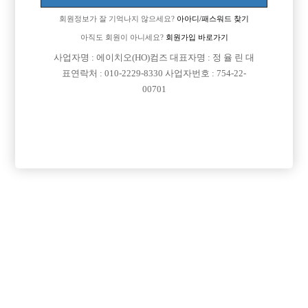
회원정보가 잘 기억나지 않으세요?
아아디/패스워드 찾기
아직도 회원이 아니세요?
회원가입 바로가기
사업자명 : 에이치오(HO)컴즈 대표자명 : 정 율 린 대
표연락처 : 010-2229-8330 사업자번호 : 754-22-
00701
프리미엄 광고
VIP 구인정보
인천-계양구
경기-부천시
서울-종로구