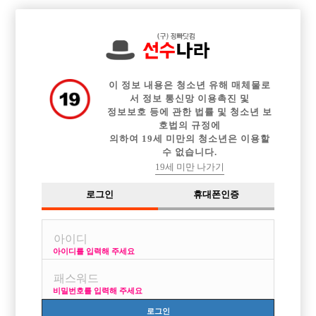

전체 구인정보
중빠 구인정보
아빠방 구인정보
웨이터 구인정보
이력서등록
이력서정보
커뮤니티
광고안내
이 정보 내용은 청소년 유해 매체물로
서 정보 통신망 이용촉진 및
정보보호 등에 관한 법률 및 청소년 보
호법의 규정에
의하여 19세 미만의 청소년은 이용할
수 없습니다.
19세 미만 나가기
로그인
휴대폰인증
아이디를 입력해 주세요
비밀번호를 입력해 주세요
로그인