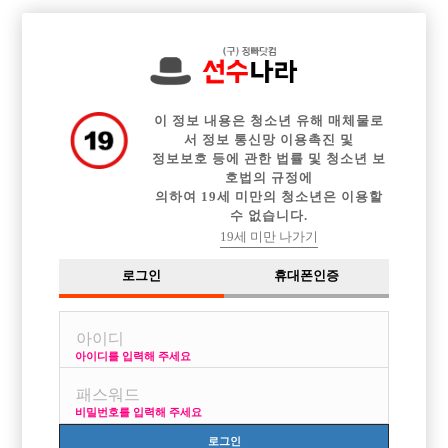

전체 구인정보
중빠 구인정보
아빠방 구인정보
웨이터 구인정보
이력서등록
이력서정보
커뮤니티
광고안내
이 정보 내용은 청소년 유해 매체물로
서 정보 통신망 이용촉진 및
정보보호 등에 관한 법률 및 청소년 보
호법의 규정에
의하여 19세 미만의 청소년은 이용할
수 없습니다.
19세 미만 나가기
로그인
휴대폰인증
아이디를 입력해 주세요
비밀번호를 입력해 주세요
로그인