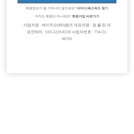
회원정보가 잘 기억나지 않으세요?
아아디/패스워드 찾기
아직도 회원이 아니세요?
회원가입 바로가기
사업자명 : 에이치오(HO)컴즈 대표자명 : 정 율 린 대
표연락처 : 010-2229-8330 사업자번호 : 754-22-
00701
프리미엄 광고
VIP 구인정보
인천-남동구
광주-서구
충남-천안시