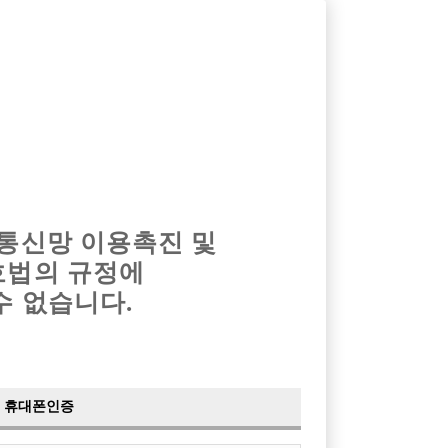
옴므알바
밤알바
회원가입
로그인
광고안내
이력서등록
마이페이지
 통신망 이용촉진 및
호법의 규정에
수 없습니다.
갯수 보장 풀방
래클럽
휴대폰인증