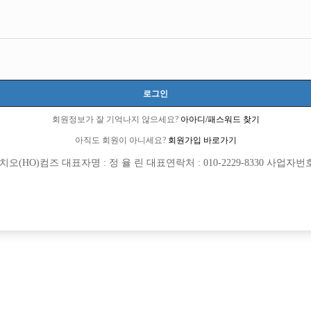
경기-부천시
경기도 부천시 원미구 석천로177번길 24, 지하1층 일부 (중동)
TC 50,000원
20세 ~ 39세
로그인
김도형 실장:010-2345-8352
회원정보가 잘 기억나지 않으세요?
아아디/패스워드 찾기
주말알바
도박금지
아직도 회원이 아니세요?
회원가입 바로가기
(HO)컴즈 대표자명 : 정 율 린 대표연락처 : 010-2229-8330 사업자번호 : 
목록