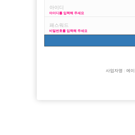

면접지역
아이디를 입력해 주세요

주소

급여
비밀번호를 입력해 주세요

모집연령

담당자

카카오톡

특징
사업자명 : 에이치오