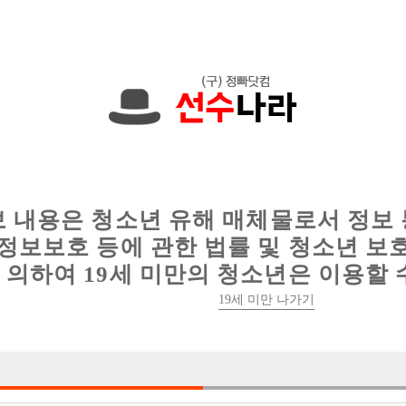
니다. 010-2345-8352 문자하세요!
인
웨이터 구인
이력서 정보
커뮤니티
보 내용은 청소년 유해 매체물로서 정보
정보보호 등에 관한 법률 및 청소년 보
의하여 19세 미만의 청소년은 이용할 
[[[[[ 밤 꽃 ]]]]] 부천호빠 고정선수 모집 가게
19세 미만 나가기

박스명 :밤꽃

업소명 :1프로노