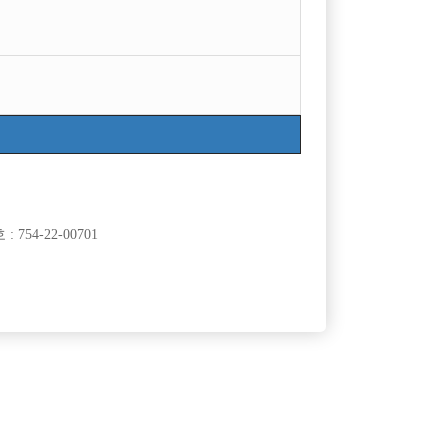

광고신청
지역
급여
서울관악구
50,000
TC
경기안양시
50,000
시간
754-22-00701
서울종로구
15,000,000
월급
인천서구
50,000
TC
인천미추홀구
70,000
TC
서울마포구
60,000
TC
경기의정부시
50,000
TC
경기수원시
60,000
TC