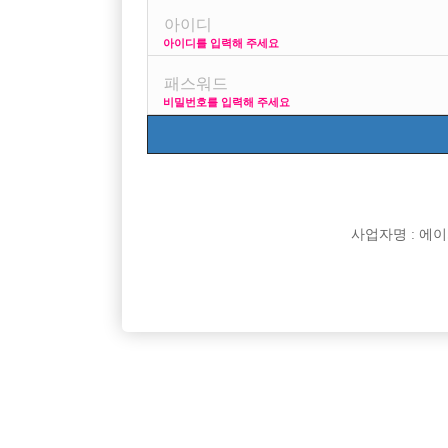
아이디를 입력해 주세요
비밀번호를 입력해 주세요
박스명
리치
신림호빠 리치 선수 모
명작
[선수 급구] 안양 no.
사업자명 : 에이치오
MADE
[중빠]★ 종로 10년
피규어
인천 서구 전부원콜 인
로얄
편하게 일하러 오세요
던힐투
홍대호빠 신촌호빠 OlO
의정부 DIOR
이글은 보고있는 여
수원 비스트
수원 비스트 선수 모