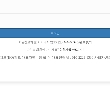
모집내용
로그인
십니다!!!
회원정보가 잘 기억나지 않으세요?
아아디/패스워드 찾기
아직도 회원이 아니세요?
회원가입 바로가기
1 명작 [초보 환영]
(HO)컴즈 대표자명 : 정 율 린 대표연락처 : 010-2229-8330 사업자번호 : 
차 실장이야기★
천 내 가장 큰 대형박스
 알바환영
.7797.1187 서울호빠 문의주세요!!
러분을 모집합니다
집합니다!