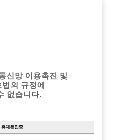
옴므알바
밤알바
회원가입
로그인
광고안내
이력서등록
마이페이지
 통신망 이용촉진 및
호법의 규정에
수 없습니다.
휴대폰인증
검색
전체보기