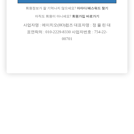
회원정보가 잘 기억나지 않으세요?
아아디/패스워드 찾기
아직도 회원이 아니세요?
회원가입 바로가기

면접지역
서울-관악구
사업자명 : 에이치오(HO)컴즈 대표자명 : 정 율 린 대
표연락처 : 010-2229-8330 사업자번호 : 754-22-

주소
서울특별시 관악구 신림로 363-1, 3층 (신림동)
00701

급여
TC 50,000원

모집연령
20세 이상 무관

담당자1
김성혁 실장
010-5652-3913

카카오톡
jee02040

특징
선불가능
당일지급
숙식제공
초보가능
주말알바
학생가능
외모상관없음
목록