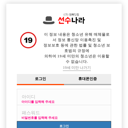

중빠 구인정보
아빠방 구인정보
웨이터 구인정보
전체 구인정보
이력서등록
이력서정보
커뮤니티
광고안내
이 정보 내용은 청소년 유해 매체물로
서 정보 통신망 이용촉진 및
정보보호 등에 관한 법률 및 청소년 보
호법의 규정에
의하여 19세 미만의 청소년은 이용할
수 없습니다.
19세 미만 나가기
로그인
휴대폰인증
아이디를 입력해 주세요
신림독점
박스명 :올인

비밀번호를 입력해 주세요
업소명 :선물 노래클럽

로그인