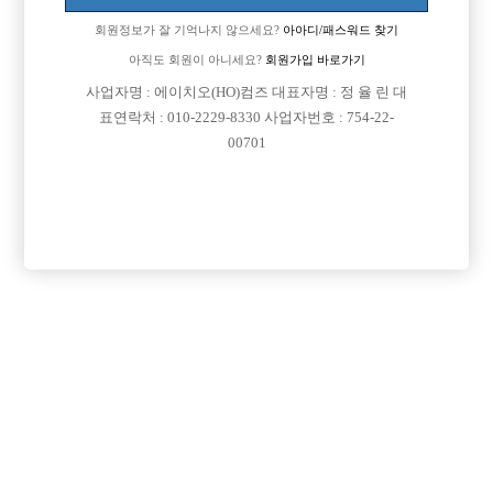
회원정보가 잘 기억나지 않으세요?
아아디/패스워드 찾기
아직도 회원이 아니세요?
회원가입 바로가기
검색
전체보기
사업자명 : 에이치오(HO)컴즈 대표자명 : 정 율 린 대
표연락처 : 010-2229-8330 사업자번호 : 754-22-
00701
광고신청

제목
지역
인천미추홀구
인천 주안 눌러
인천 주안1번/ 콜 최소 30개보장/ 콜에 진심인박스
서울강북구
강북 H
강북 1등박스 H. <초보 환영> <투잡,주말반 가능> <1등 박스>
경기수원시
비스트 노아박스
수원 비스트 노아박스
서울송파구
잠실 에이스
잠실 ACE에서 같이 일하실 식구분들 모셔요