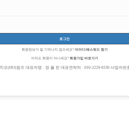
경기-고양시
경기도 고양시 일산서구 강선로 59, 지하9호 (주엽동, 동신파크)
TC 50,000원
20세 ~ 40세
로그인
한상우 실장:010-2287-3549
김선교 실장:010-8850-8921
회원정보가 잘 기억나지 않으세요?
아아디/패스워드 찾기
noldo
아직도 회원이 아니세요?
회원가입 바로가기
당일지급
초보가능
주말알바
외모상관없음
(HO)컴즈 대표자명 : 정 율 린 대표연락처 : 010-2229-8330 사업자번호 : 
목록