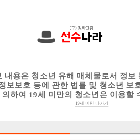
0원입니다. 010-2287-3549 문자하세요!
인
웨이터 구인
이력서 정보
커뮤니티
보 내용은 청소년 유해 매체물로서 정보
정보보호 등에 관한 법률 및 청소년 보
의하여 19세 미만의 청소년은 이용할 
일산최고 BOX!! 가족같이 함께 일하실 분 
19세 미만 나가기

박스명 :일산 놀

업소명 :신밧드