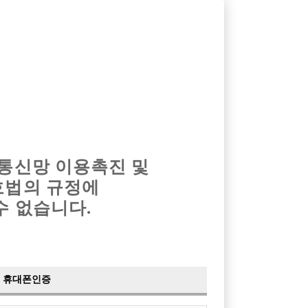
옴므알바
밤알바
회원가입
로그인
광고안내
이력서등록
마이페이지
 통신망 이용촉진 및
호법의 규정에
수 없습니다.
모집합니다.
도
휴대폰인증