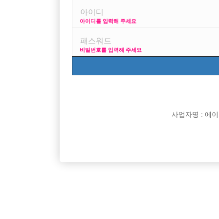

면접지역
아이디를 입력해 주세요

주소

급여
비밀번호를 입력해 주세요

모집연령

담당자

카카오톡

특징
사업자명 : 에이치오