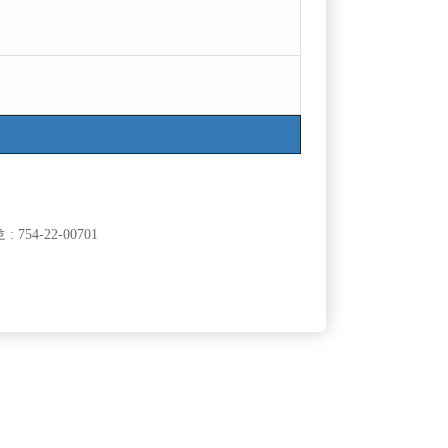

광고신청
지역
급여
인천미추홀구
50,000
TC
서울강북구
50,000
TC
754-22-00701
경기수원시
60,000
시간
서울송파구
60,000
TC
서울관악구
50,000
TC
서울종로구
50,000
시간
서울관악구
50,000
TC
경기안양시
50,000
시간