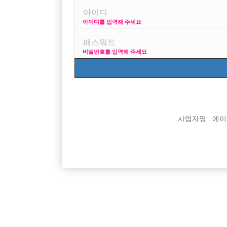
아이디를 입력해 주세요
비밀번호를 입력해 주세요
박스명
인천 주안 눌러
인천 주안1번/ 콜 최
강북 H
강북 1등박스 H. <초
사업자명 : 에이치오
비스트 노아박스
수원 비스트 노아박스
잠실 에이스
잠실 ACE에서 같이 
Enso 엔쏘
대림 노찡 최고복지 
G2 (M2)
[중빠] 종로 M2 사장
리치
신림호빠 리치 선수 모
명작
[선수 급구] 안양 no.