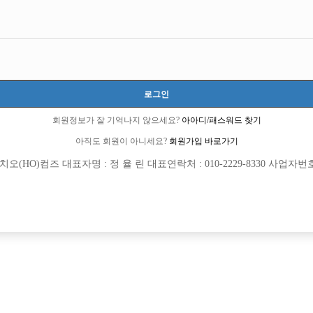
모집내용
로그인
소 30개보장/ 콜에 진심인박스
회원정보가 잘 기억나지 않으세요?
아아디/패스워드 찾기
아직도 회원이 아니세요?
회원가입 바로가기
보 환영> <투잡,주말반 가능> <1등 박스>
(HO)컴즈 대표자명 : 정 율 린 대표연락처 : 010-2229-8330 사업자번호 : 
일하실 식구분들 모셔요
박스에서 선수님들 모십니다 구디 영등포 신길 가리봉 …
 직속 운영하는 박스
십니다!!!
1 명작 [초보 환영]