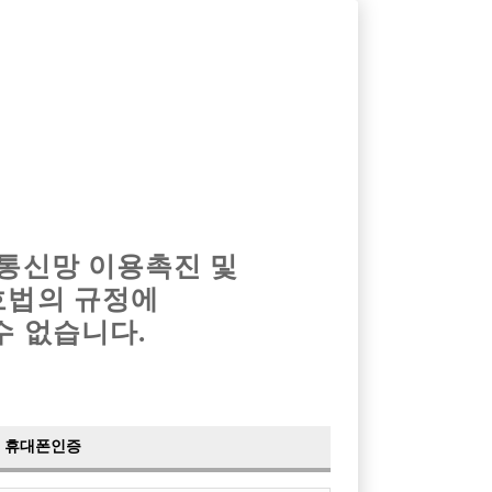
옴므알바
밤알바
회원가입
로그인
광고안내
이력서등록
마이페이지
 통신망 이용촉진 및
호법의 규정에
수 없습니다.
휴대폰인증
검색
전체보기