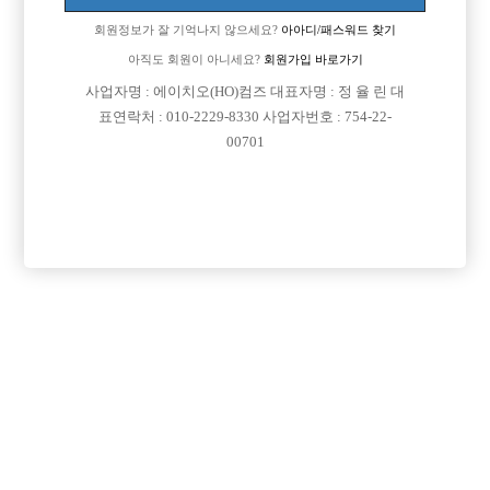
회원정보가 잘 기억나지 않으세요?
아아디/패스워드 찾기
아직도 회원이 아니세요?
회원가입 바로가기
검색
전체보기
사업자명 : 에이치오(HO)컴즈 대표자명 : 정 율 린 대
표연락처 : 010-2229-8330 사업자번호 : 754-22-
00701
광고신청

제목
지역
인천미추홀구
인천 주안 눌러
인천 주안1번/ 콜 최소 30개보장/ 콜에 진심인박스
서울강북구
강북 H
강북 1등박스 H. <초보 환영> <투잡,주말반 가능> <1등 박스>
경기수원시
비스트 노아박스
수원 비스트 노아박스
서울송파구
잠실 에이스
잠실 ACE에서 같이 일하실 식구분들 모셔요