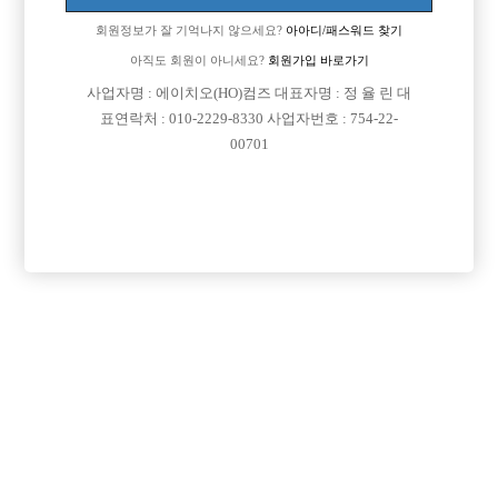
회원정보가 잘 기억나지 않으세요?
아아디/패스워드 찾기
아직도 회원이 아니세요?
회원가입 바로가기
검색
전체보기
사업자명 : 에이치오(HO)컴즈 대표자명 : 정 율 린 대
표연락처 : 010-2229-8330 사업자번호 : 754-22-
00701
광고신청

제목
지역
서울관악구
리치
신림호빠 리치 선수 모십니다!!!
경기안양시
명작
[선수 급구] 안양 no.1 명작 [초보 환영]
서울종로구
MADE
[중빠]★ 종로 10년차 실장이야기★
인천서구
피규어
인천 서구 전부원콜 인천 내 가장 큰 대형박스