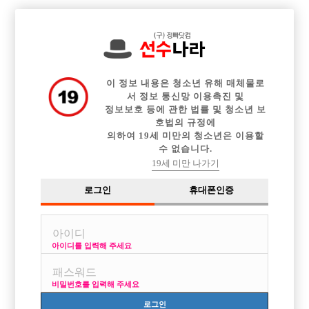

중빠 구인정보
아빠방 구인정보
웨이터 구인정보
전체 구인정보
이력서등록
이력서정보
커뮤니티
광고안내
이 정보 내용은 청소년 유해 매체물로
서 정보 통신망 이용촉진 및
정보보호 등에 관한 법률 및 청소년 보
호법의 규정에
의하여 19세 미만의 청소년은 이용할
수 없습니다.
19세 미만 나가기
로그인
휴대폰인증
아이디를 입력해 주세요
안산 B.B 에서 가족같이 돈 벌면서 일하실 선수 구인합니
다.
비밀번호를 입력해 주세요
박스명 :비비

로그인