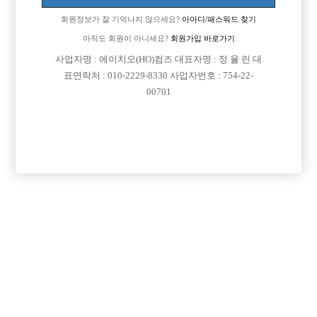
업소명 :예감노래광장

회원정보가 잘 기억나지 않으세요?
아아디/패스워드 찾기
아직도 회원이 아니세요?
회원가입 바로가기
사업자명 : 에이치오(HO)컴즈 대표자명 : 정 율 린 대

면접지역
경기-안산시
표연락처 : 010-2229-8330 사업자번호 : 754-22-
00701

주소
경기도 안산시 단원구 고잔1길 54, 한일빌딩 309호
(고잔동)

급여
TC 50,000원

모집연령
20세 ~ 39세

담당자1
안주빈 실장
010-9761-9946

카카오톡
jb8846

특징
당일지급
숙식제공
초보가능
주말알바
목록