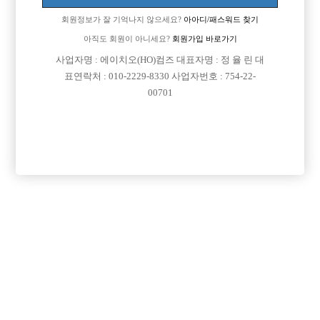

면접지역
서울-종로구
회원정보가 잘 기억나지 않으세요?
아아디/패스워드 찾기

아직도 회원이 아니세요?
회원가입 바로가기
주소
서울특별시 종로구 돈화문로9길 40 (낙원동, (지하1
사업자명 : 에이치오(HO)컴즈 대표자명 : 정 율 린 대
층))
표연락처 : 010-2229-8330 사업자번호 : 754-22-

급여
월급 16,000,000원
00701

모집연령
20세 이상 무관

담당자1
주재원 사장
010-4998-1804

카카오톡
daega365

특징
선불가능
당일지급
초보가능
주말알바
학생가능
외모상관없음
목록