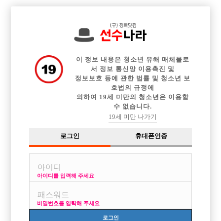

중빠 구인정보
아빠방 구인정보
웨이터 구인정보
전체 구인정보
이력서등록
이력서정보
커뮤니티
광고안내
이 정보 내용은 청소년 유해 매체물로
서 정보 통신망 이용촉진 및
정보보호 등에 관한 법률 및 청소년 보
호법의 규정에
의하여 19세 미만의 청소년은 이용할
수 없습니다.
19세 미만 나가기
로그인
휴대폰인증
[중빠] ■■■■■ " 아가씨 손님 독점 "+ 여실장 ♡ [ 사칭주
의 ] ■■■■■
박스명 :종로1등호빠 대가24

아이디를 입력해 주세요
업소명 :대가 룸싸롱

비밀번호를 입력해 주세요
로그인