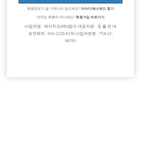
회원정보가 잘 기억나지 않으세요?
아아디/패스워드 찾기
아직도 회원이 아니세요?
회원가입 바로가기
검색
전체보기
사업자명 : 에이치오(HO)컴즈 대표자명 : 정 율 린 대
표연락처 : 010-2229-8330 사업자번호 : 754-22-
00701
광고신청

제목
지역
경기오산시
오산 야놀자
오산 야놀자 박스 선수 모집
인천미추홀구
인천 주안 눌러
인천 주안1번/ 콜 최소 30개보장/ 콜에 진심인박스
서울강북구
강북 H
강북 1등박스 H. <초보 환영> <투잡,주말반 가능> <1등 박스>
경기수원시
비스트 노아박스
수원 비스트 노아박스