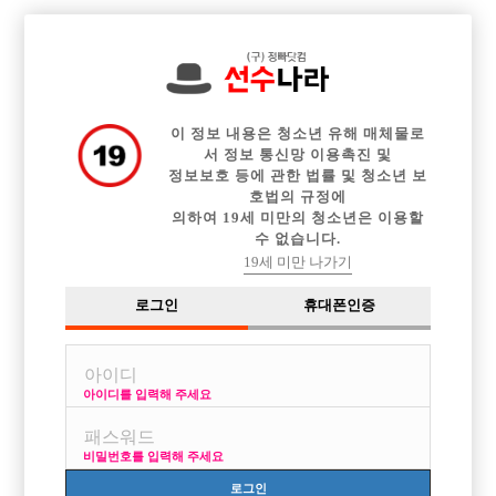

중빠 구인정보
아빠방 구인정보
웨이터 구인정보
전체 구인정보
이력서등록
이력서정보
커뮤니티
광고안내
이 정보 내용은 청소년 유해 매체물로
서 정보 통신망 이용촉진 및
정보보호 등에 관한 법률 및 청소년 보
호법의 규정에
의하여 19세 미만의 청소년은 이용할
수 없습니다.
19세 미만 나가기
로그인
휴대폰인증
[중빠] 100% 비밀보장 약속합니다~ 종로 대표 멀티바 루
트~
박스명 :루트

아이디를 입력해 주세요
업소명 :인스타

비밀번호를 입력해 주세요
로그인