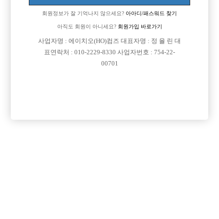

면접지역
서울-종로구
회원정보가 잘 기억나지 않으세요?
아아디/패스워드 찾기

주소
서울특별시 종로구 종로 144-3, 지하 1층(종로3가)
아직도 회원이 아니세요?
회원가입 바로가기

급여
시간 50,000원
사업자명 : 에이치오(HO)컴즈 대표자명 : 정 율 린 대
표연락처 : 010-2229-8330 사업자번호 : 754-22-

모집연령
20세 이상 무관
00701

담당자1
이정기 실장
010-9108-5494

담당자2
이정기 실장
010-7225-8380

카카오톡

특징
당일지급
숙식제공
초보가능
외모상관없음
목록