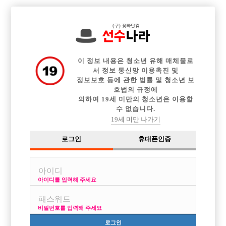

중빠 구인정보
아빠방 구인정보
웨이터 구인정보
전체 구인정보
이력서등록
이력서정보
커뮤니티
광고안내
이 정보 내용은 청소년 유해 매체물로
서 정보 통신망 이용촉진 및
정보보호 등에 관한 법률 및 청소년 보
호법의 규정에
의하여 19세 미만의 청소년은 이용할
수 없습니다.
19세 미만 나가기
로그인
휴대폰인증
아이디를 입력해 주세요
수원시 인계동 NEW 박스에서 선수를 모집합니다.
박스명 :NEW

비밀번호를 입력해 주세요
업소명 :스캔들노래빠주점

로그인