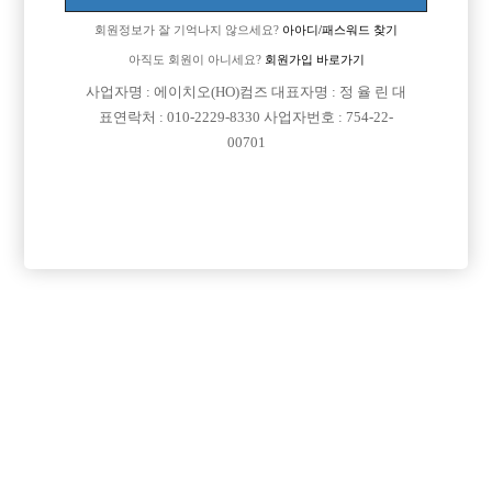
회원정보가 잘 기억나지 않으세요?
아아디/패스워드 찾기
아직도 회원이 아니세요?
회원가입 바로가기

면접지역
경기-수원시
사업자명 : 에이치오(HO)컴즈 대표자명 : 정 율 린 대

주소
표연락처 : 010-2229-8330 사업자번호 : 754-22-
00701

급여
TC 50,000원

모집연령
20세 이상 무관

담당자1
안택균 실장
010-8244-5947

카카오톡
new007

특징
당일지급
초보가능
주말알바
외모상관없음
목록