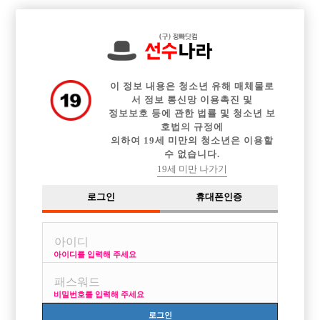

중빠 구인정보
아빠방 구인정보
웨이터 구인정보
전체 구인정보
이력서등록
이력서정보
커뮤니티
광고안내
이 정보 내용은 청소년 유해 매체물로
서 정보 통신망 이용촉진 및
정보보호 등에 관한 법률 및 청소년 보
호법의 규정에
의하여 19세 미만의 청소년은 이용할
수 없습니다.
19세 미만 나가기
로그인
휴대폰인증
아이디를 입력해 주세요
TC 5만 인상 !인천 최초 호빠n맨빠 (TC+인센티브+기본
급) 궁금하면 읽어보세요!
비밀번호를 입력해 주세요
박스명 :플레이보이

로그인