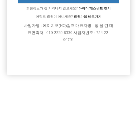
업소명 :플레이보이(Play Boy)

회원정보가 잘 기억나지 않으세요?
아아디/패스워드 찾기
아직도 회원이 아니세요?
회원가입 바로가기
사업자명 : 에이치오(HO)컴즈 대표자명 : 정 율 린 대

면접지역
인천-계양구
표연락처 : 010-2229-8330 사업자번호 : 754-22-
00701

주소
인천광역시 계양구 계양문화로29번길 10, 지하1층
(작전동)

급여
TC 50,000원

모집연령
20세 ~ 35세

담당자1
조동혁 실장
010-8076-9901

카카오톡
playboy9901

특징
당일지급
초보가능
도박금지
학생가능
목록