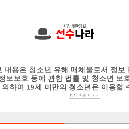
입니다. 010-9267-4673 문자하세요!
인
웨이터 구인
이력서 정보
커뮤니티
보 내용은 청소년 유해 매체물로서 정보
정보보호 등에 관한 법률 및 청소년 보
의하여 19세 미만의 청소년은 이용할 
인천 최고 아빠방 야망에서 선수모집합
19세 미만 나가기

박스명 :야망

업소명 :메이드