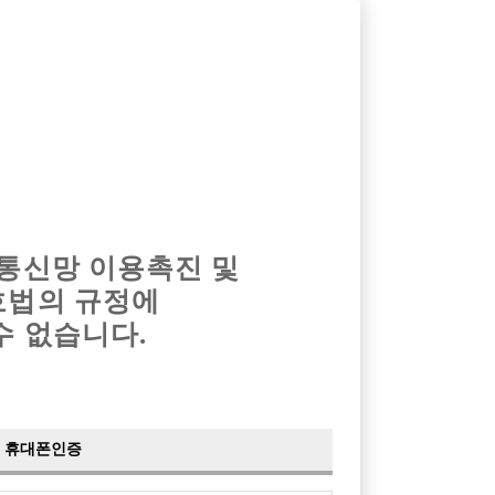
옴므알바
밤알바
회원가입
로그인
광고안내
이력서등록
마이페이지
 통신망 이용촉진 및
호법의 규정에
수 없습니다.
니다.
휴대폰인증