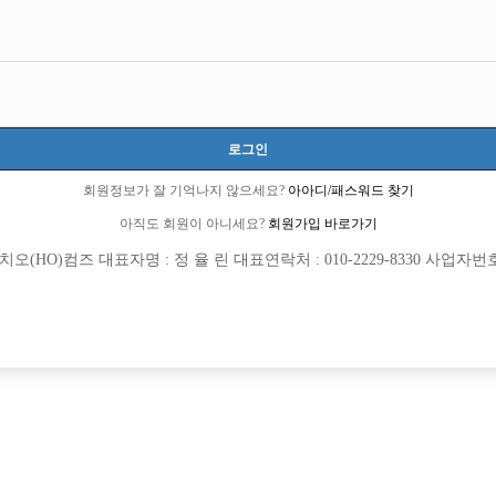
인천-남동구
인천광역시 남동구 용천로153번길 31, 4층(간석동)
시간 50,000원
20세 이상 무관
로그인
박영필 실장:010-9267-4673
회원정보가 잘 기억나지 않으세요?
아아디/패스워드 찾기
아직도 회원이 아니세요?
회원가입 바로가기
당일지급
초보가능
외모상관없음
(HO)컴즈 대표자명 : 정 율 린 대표연락처 : 010-2229-8330 사업자번호 : 
목록