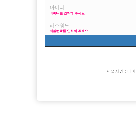

면접지역
아이디를 입력해 주세요

주소

급여
비밀번호를 입력해 주세요

모집연령

담당자

카카오톡

특징
사업자명 : 에이치오